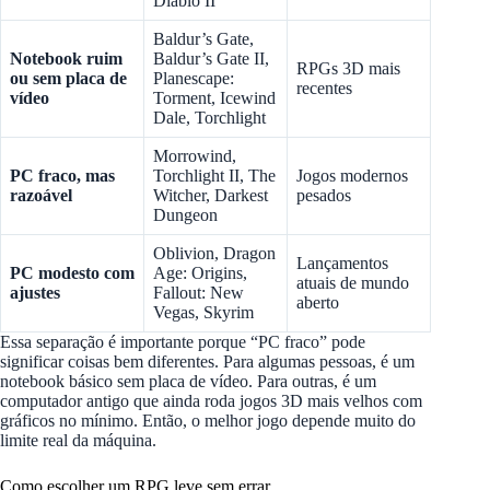
Diablo II
Baldur’s Gate,
Notebook ruim
Baldur’s Gate II,
RPGs 3D mais
ou sem placa de
Planescape:
recentes
vídeo
Torment, Icewind
Dale, Torchlight
Morrowind,
PC fraco, mas
Torchlight II, The
Jogos modernos
razoável
Witcher, Darkest
pesados
Dungeon
Oblivion, Dragon
Lançamentos
PC modesto com
Age: Origins,
atuais de mundo
ajustes
Fallout: New
aberto
Vegas, Skyrim
Essa separação é importante porque “PC fraco” pode
significar coisas bem diferentes. Para algumas pessoas, é um
notebook básico sem placa de vídeo. Para outras, é um
computador antigo que ainda roda jogos 3D mais velhos com
gráficos no mínimo. Então, o melhor jogo depende muito do
limite real da máquina.
Como escolher um RPG leve sem errar