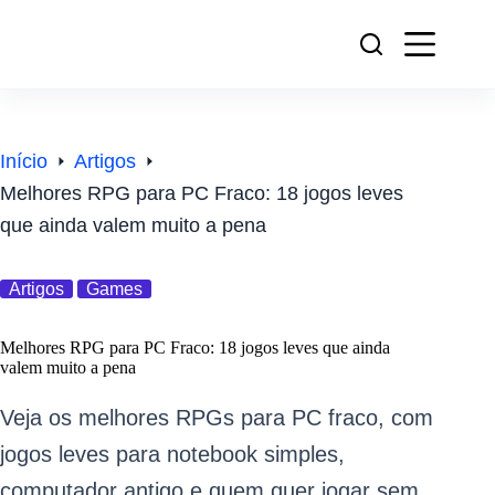
Pular
para
o
conteúdo
Início
Artigos
Melhores RPG para PC Fraco: 18 jogos leves
que ainda valem muito a pena
Artigos
Games
Melhores RPG para PC Fraco: 18 jogos leves que ainda
valem muito a pena
Veja os melhores RPGs para PC fraco, com
jogos leves para notebook simples,
computador antigo e quem quer jogar sem