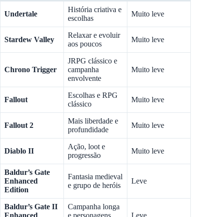
História criativa e
Undertale
Muito leve
escolhas
Relaxar e evoluir
Stardew Valley
Muito leve
aos poucos
JRPG clássico e
Chrono Trigger
campanha
Muito leve
envolvente
Escolhas e RPG
Fallout
Muito leve
clássico
Mais liberdade e
Fallout 2
Muito leve
profundidade
Ação, loot e
Diablo II
Muito leve
progressão
Baldur’s Gate
Fantasia medieval
Enhanced
Leve
e grupo de heróis
Edition
Baldur’s Gate II
Campanha longa
Enhanced
e personagens
Leve