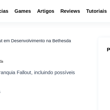
cias
Games
Artigos
Reviews
Tutoriais
lout em Desenvolvimento na Bethesda
P
da
anquia Fallout, incluindo possíveis
6