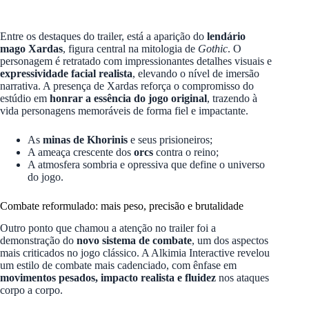
Entre os destaques do trailer, está a aparição do
lendário
mago Xardas
, figura central na mitologia de
Gothic
. O
personagem é retratado com impressionantes detalhes visuais e
expressividade facial realista
, elevando o nível de imersão
narrativa. A presença de Xardas reforça o compromisso do
estúdio em
honrar a essência do jogo original
, trazendo à
vida personagens memoráveis de forma fiel e impactante.
As
minas de Khorinis
e seus prisioneiros;
A ameaça crescente dos
orcs
contra o reino;
A atmosfera sombria e opressiva que define o universo
do jogo.
Combate reformulado: mais peso, precisão e brutalidade
Outro ponto que chamou a atenção no trailer foi a
demonstração do
novo sistema de combate
, um dos aspectos
mais criticados no jogo clássico. A Alkimia Interactive revelou
um estilo de combate mais cadenciado, com ênfase em
movimentos pesados, impacto realista e fluidez
nos ataques
corpo a corpo.