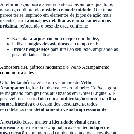
A reformulação busca atender tanto os fãs antigos quanto os
novatos, equilibrando
nostalgia e modernidade
. O sistema
parece ter se inspirado em elementos de jogos de ação mais
recentes, com
animações detalhadas e uma câmera mais
próxima
, reforçando o peso de cada confronto.
Executar
ataques corpo a corpo
com fluidez;
Utilizar
magias devastadoras
em tempo real;
Invocar esqueletos
para lutar ao seu lado, ampliando as
possibilidades táticas.
Atmosfera fiel, gráficos modernos: o Velho Acampamento
como nunca antes
O trailer também oferece um vislumbre do
Velho
Acampamento
, local emblemático do primeiro
Gothic
, agora
reimaginado com gráficos atualizados em Unreal Engine 5. É
possível notar o cuidado com a
ambientação sombria, trilha
sonora imersiva
e o design dos personagens, todos
remodelados com
detalhamento visual impressionante
.
A recriação busca manter a
identidade visual crua e
opressora
que marcou o original, mas com
tecnologia de
nova geração
, tornando cada ambiente ainda mais envolvente