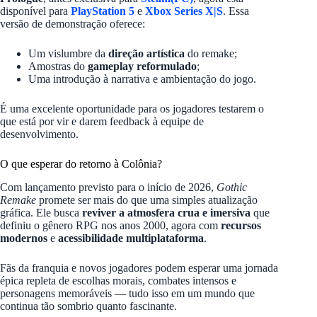
disponível para
PlayStation 5
e
Xbox Series X|S
. Essa
versão de demonstração oferece:
Um vislumbre da
direção artística
do remake;
Amostras do
gameplay reformulado
;
Uma introdução à narrativa e ambientação do jogo.
É uma excelente oportunidade para os jogadores testarem o
que está por vir e darem feedback à equipe de
desenvolvimento.
O que esperar do retorno à Colônia?
Com lançamento previsto para o início de 2026,
Gothic
Remake
promete ser mais do que uma simples atualização
gráfica. Ele busca
reviver a atmosfera crua e imersiva
que
definiu o gênero RPG nos anos 2000, agora com
recursos
modernos
e
acessibilidade multiplataforma
.
Fãs da franquia e novos jogadores podem esperar uma jornada
épica repleta de escolhas morais, combates intensos e
personagens memoráveis — tudo isso em um mundo que
continua tão sombrio quanto fascinante.