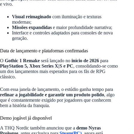
e vivo.
Visual reimaginado
com iluminação e texturas
modernas;
Missões expandidas
e maior profundidade narrativa;
Interface e controles adaptados para consoles de nova
geração.
Data de lançamento e plataformas confirmadas
O
Gothic 1 Remake
será lançado no
início de 2026
para
PlayStation 5, Xbox Series X|S e PC
, consolidando-se como
um dos lançamentos mais esperados para os fãs de RPG
clássico.
Com essa janela de lançamento, o estúdio ganha tempo para
refinar a jogabilidade e garantir um produto polido
, algo
que é constantemente exigido por jogadores que conhecem
bem a história da franquia.
Demo jogável já disponível
A THQ Nordic também anunciou que a
demo Nyras
Prologue
, antes exclusiva para
Steam(PC)
, agora está