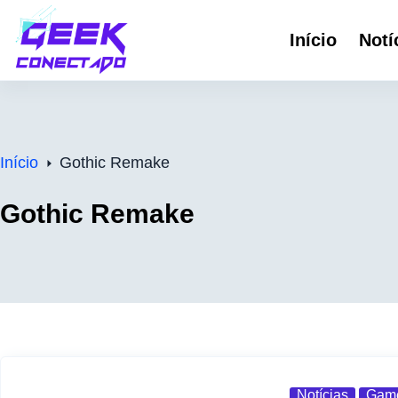
Pular
Início
Notí
para
o
conteúdo
Início
Gothic Remake
Gothic Remake
Notícias
Gam