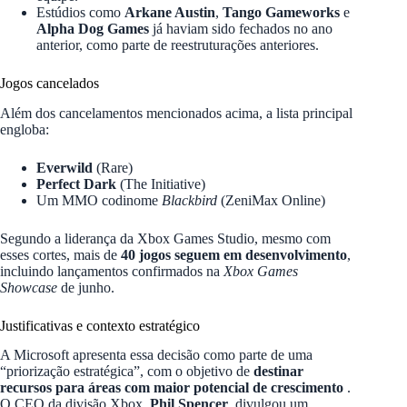
Estúdios como
Arkane Austin
,
Tango Gameworks
e
Alpha Dog Games
já haviam sido fechados no ano
anterior, como parte de reestruturações anteriores.
Jogos cancelados
Além dos cancelamentos mencionados acima, a lista principal
engloba:
Everwild
(Rare)
Perfect Dark
(The Initiative)
Um MMO codinome
Blackbird
(ZeniMax Online)
Segundo a liderança da Xbox Games Studio, mesmo com
esses cortes, mais de
40 jogos seguem em desenvolvimento
,
incluindo lançamentos confirmados na
Xbox Games
Showcase
de junho.
Justificativas e contexto estratégico
A Microsoft apresenta essa decisão como parte de uma
“priorização estratégica”, com o objetivo de
destinar
recursos para áreas com maior potencial de crescimento
.
O CEO da divisão Xbox,
Phil Spencer
, divulgou um