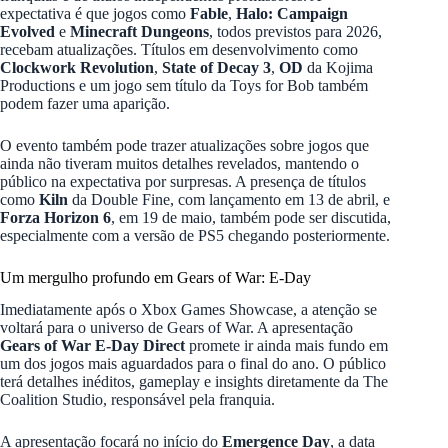
expectativa é que jogos como
Fable
,
Halo: Campaign
Evolved
e
Minecraft Dungeons
, todos previstos para 2026,
recebam atualizações. Títulos em desenvolvimento como
Clockwork Revolution
,
State of Decay 3
,
OD
da Kojima
Productions e um jogo sem título da Toys for Bob também
podem fazer uma aparição.
O evento também pode trazer atualizações sobre jogos que
ainda não tiveram muitos detalhes revelados, mantendo o
público na expectativa por surpresas. A presença de títulos
como
Kiln
da Double Fine, com lançamento em 13 de abril, e
Forza Horizon 6
, em 19 de maio, também pode ser discutida,
especialmente com a versão de PS5 chegando posteriormente.
Um mergulho profundo em Gears of War: E-Day
Imediatamente após o Xbox Games Showcase, a atenção se
voltará para o universo de Gears of War. A apresentação
Gears of War E-Day Direct
promete ir ainda mais fundo em
um dos jogos mais aguardados para o final do ano. O público
terá detalhes inéditos, gameplay e insights diretamente da The
Coalition Studio, responsável pela franquia.
A apresentação focará no início do
Emergence Day
, a data