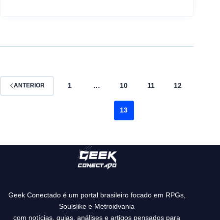
1
…
10
11
12
ANTERIOR
13
Geek Conectado é um portal brasileiro focado em RPGs,
Soulslike e Metroidvania
com notícias, guias, análises e artigos pensados para