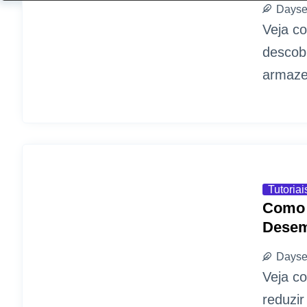
Dayse
Veja c
descob
armaze
Tutoriai
Como 
Dese
Dayse
Veja c
reduzir