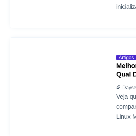
inicial
Artigos
Melhor
Qual D
Dayse
Veja qu
compar
Linux 