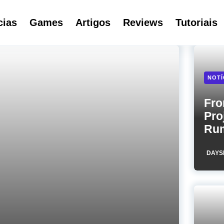
cias
Games
Artigos
Reviews
Tutoriais
NOTÍ
Fro
Pro
Ru
DAYS