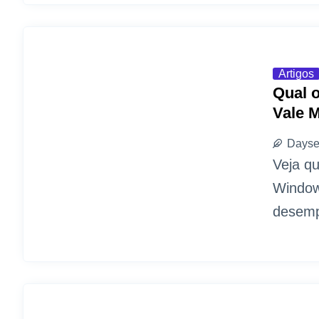
Artigos
Qual 
Vale M
Dayse
Veja q
Window
desemp