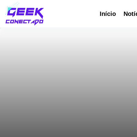
Pular
Início
Notí
para
o
conteúdo