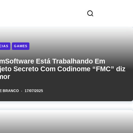
CIAS
GAMES
mSoftware Está Trabalhando Em
jeto Secreto Com Codinome “FMC” diz
mor
E BRANCO
17/07/2025