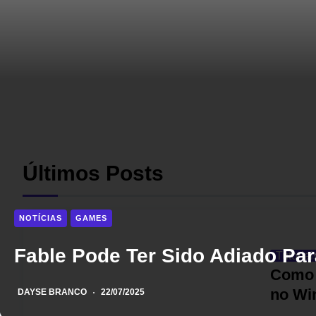
Últimos Posts
NOTÍCIAS
GAMES
Fable Pode Ter Sido Adiado Par
Tutoriai
Como 
no Wi
DAYSE BRANCO
22/07/2025