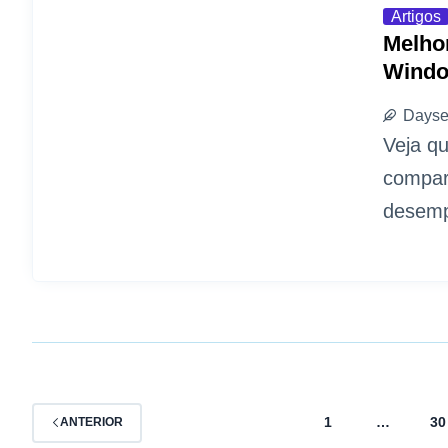
Artigos
Melho
Windo
Dayse
Veja qu
compar
desemp
1
…
30
ANTERIOR